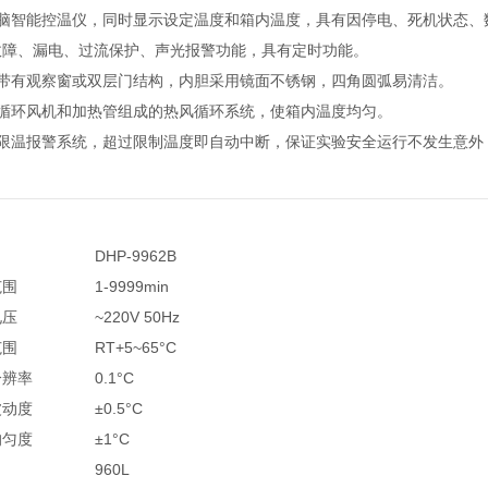
电脑智能控温仪，同时显示设定温度和箱内温度，具有因停电、死机状态、
故障、漏电、过流保护、声光报警功能，具有定时功能。
门带有观察窗或双层门结构，内胆采用镜面不锈钢，四角圆弧易清洁。
牌循环风机和加热管组成的热风循环系统，使箱内温度均匀。
立限温报警系统，超过限制温度即自动中断，保证实验安全运行不发生意外
DHP-9962B
范围
1-9999min
电压
~220V 50Hz
范围
RT+5~65°C
分辨率
0.1°C
波动度
±0.5°C
均匀度
±1°C
960L