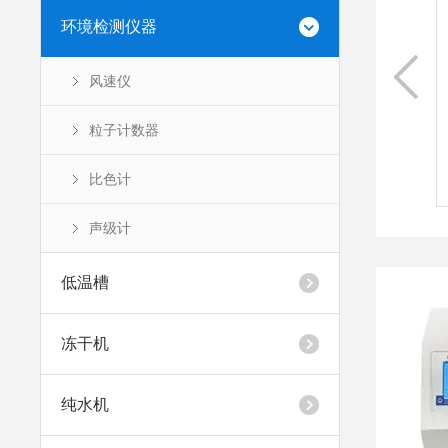
品冻干机果蔬虫草宠物冷冻干燥机新款一体式结
环境检测仪器
紧凑，性价比高，适用于小型实验室。本系列冻
为四种配置：标准型、压盖型、多岐管型、多岐
风速仪
型。应用领域：物理学、生物学、医学、化学、
粒子计数器
..
比色计
看更多
声级计
低温槽
冻干机
纯水机