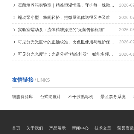
霉菌培养箱实验室｜精准恒湿恒温，守护每一株微生物的稳健生长
2026-0
蠕动泵小型：掌间轻挤，把微量流体送得又净又准
2026-0
实验室蠕动泵：流体精准操控的“无菌传输枢纽”
2026-0
可见分光光度计的正确校准、比色皿使用与维护保养指南
2026-0
可见分光光度计：光谱分析“精准利器”，赋能多领域定量定性检测
2026-0
友情链接
/ LINKS
细胞资源库
台式硬度计
不干胶贴标机
景区票务系统
首页
关于我们
产品展示
新闻中心
技术文章
荣誉资质