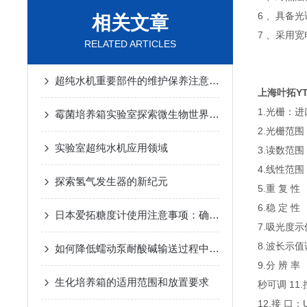
6 、具备
相关文章
7 、采用
RELATED ARTICLES
超纯水机重要部件的维护保养注意事项
上海叶拓YT
1.光栅：
霉菌培养箱实验室探索微生物世界的神秘之门
2.光栅范围：2
实验室超纯水机应用领域
3.读数范围：0
4.线性范围：0
探索氢气发生器的新纪元
5.重 复 性 
6.稳 定 性 ：
日本爱拓糖度计使用注意事项：确保准确测量糖度的关键
7.吸光度示值
8.波长示值
如何降低蠕动泵耐酸碱输送过程中的脉冲？
9.分 辨 
生化培养箱的适用范围和放置要求
秒可调 1
12.接 口：