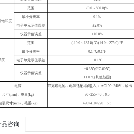
范围
(
0.0～600.0
)
%
最小分辨率
0.1%
氧饱和度
电子单元示值误差
±2.0%
仪器示值误差
±10.0%
范围
(-10.0～135.0)
℃
/(14.0～275.0) °F
最小分辨率
0.1
℃
/0.1°F
温度
电子单元示值误差
±0.1℃
±0.3℃
(
0℃-60℃
)
仪器示值误差
±1.0 ℃
(
其他范围
)
输入：
电源
可充锂电池，电源适配器
(
AC100~240V，输出
尺寸
(
mm
)
，重量
(
kg
)
90×255×40，0.5
包装尺寸
(
mm
)
，毛重
(
kg
)
490
×
410
×
22
0
，
5.5
产品咨询