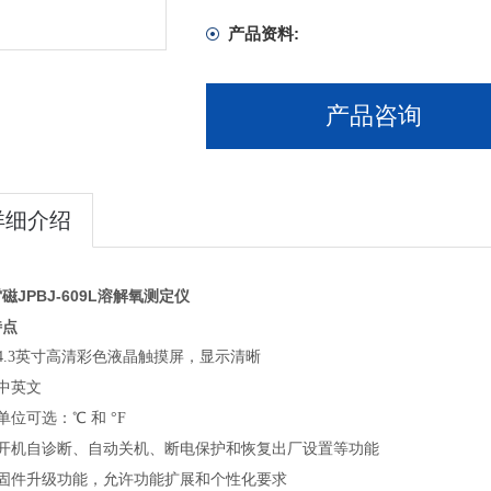
产品资料:
产品咨询
详细介绍
磁JPBJ-609L溶解氧测定仪
特点
4.3英寸
高清彩色液晶触摸屏，显示清晰
中英文
单位可选：
℃ 和 °F
开机自诊断、自动关机、断电保护和恢复出厂设置等功能
固件升级功能，允许功能扩展和个性化要求