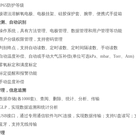
IP65防护等级
极谱法溶解氧电极、电极挂架、硅胶保护套、腕带、便携式手提箱
检测、自动识别
操作系统，具有方法管理、电极管理、数据管理和用户管理等功能
用户分级权限管理，支持密码管理
判别终点，支持自动读数、定时读数、定时间隔读数、手动读数
自动温度补偿、自动
或手动
大气压补偿
(
单位可选
kPa、mbar、Torr、Atm
)
零氧标定和满度标定
标定提醒和报警功能
手动盐度补偿
管理，信息追溯
数据存储
(
各
1000套
)
、查阅、删除、统计、分析、传输
GLP，实现数据追溯和统计分析
USB接口，通过专用通信软件与PC连接，实现数据传输；支持U盘读写；
蓝牙，支持无线传输
管理