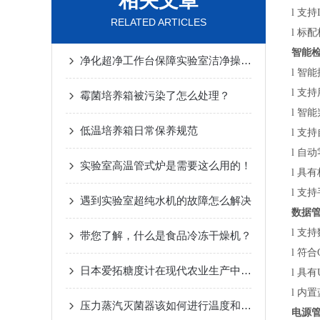
相关文章
l
支持
RELATED ARTICLES
l
标配
智能
净化超净工作台保障实验室洁净操作的无菌环境
l
智能
l
支持
霉菌培养箱被污染了怎么处理？
l
智能
低温培养箱日常保养规范
l
支持
l
自动
实验室高温管式炉是需要这么用的！
l
具有
l
支持
遇到实验室超纯水机的故障怎么解决
数据
l
支持
带您了解，什么是食品冷冻干燥机？
l
符合
日本爱拓糖度计在现代农业生产中的应用与展望
l
具有
l
内置
压力蒸汽灭菌器该如何进行温度和压力校准？
电源