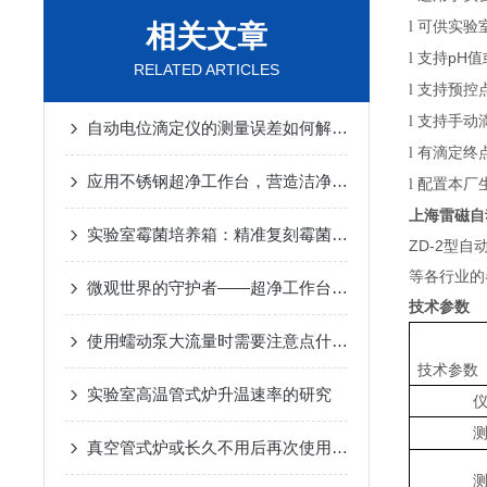
可供实验
l
相关文章
支持pH
l
RELATED ARTICLES
支持预控
l
支持手动
l
自动电位滴定仪的测量误差如何解决？
有滴定终
l
应用不锈钢超净工作台，营造洁净环境
配置本厂生
l
上海雷磁自
实验室霉菌培养箱：精准复刻霉菌生长环境，赋能微生物研究新突破
ZD-2型
等各行业的
微观世界的守护者——超净工作台在现代实验室的革新应用
技术参数
使用蠕动泵大流量时需要注意点什么？
技术参数
实验室高温管式炉升温速率的研究
真空管式炉或长久不用后再次使用的注意事项与方法