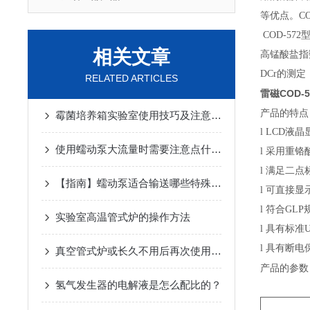
等优点。C
COD-57
相关文章
高锰酸盐指
DCr的测
RELATED ARTICLES
雷磁COD-
产品的特点
霉菌培养箱实验室使用技巧及注意事项
l
LCD液
使用蠕动泵大流量时需要注意点什么？
l
采用重铬
l
满足二点
【指南】蠕动泵适合输送哪些特殊介质？
l
可直接显
l
符合
GL
实验室高温管式炉的操作方法
l
具有标准
l
具有断电
真空管式炉或长久不用后再次使用的注意事项与方法
产品的参数
氢气发生器的电解液是怎么配比的？