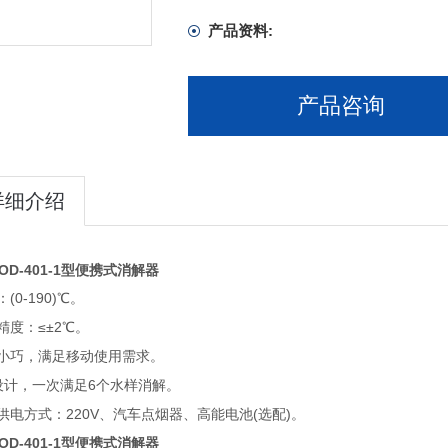
产品资料:
产品咨询
详细介绍
OD-401-1型便携式消解器
：
(
0-190
)
℃。
精度：
≤
±2℃。
小巧，满足移动使用需求。
设计，一次满足6个水样消解。
220V、汽车点烟器、高能电池
(
选配
)。
供电方式：
OD-401-1型便携式消解器