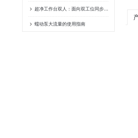
超净工作台双人：面向双工位同步操作的ISO 5级局部洁净设备
蠕动泵大流量的使用指南