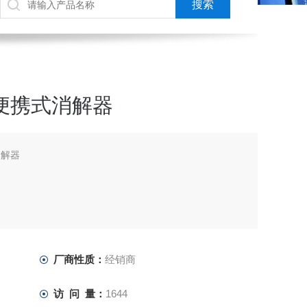
型便携式消解器
消解器
、高能电池(选配)。
厂商性质：
经销商
访 问 量：
1644