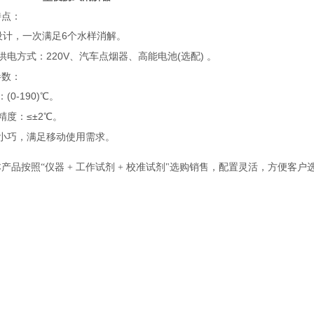
特点：
设计，一次满足6个水样消解。
供电方式：220V、汽车点烟器、高能电池
(
选配
) 。
参数：
：
(
0-190
)
℃。
精度：
≤
±2℃。
小巧，满足移动使用需求。
本产品按照
“仪器 + 工作试剂 + 校准试剂"选购销售，配置灵活，方便
。