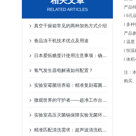
相关文章
产品
RELATED ARTICLES
6孔
l
多种
l
真空干燥箱常见的两种加热方式介绍
产品
食品冻干机技术优点及用途
温度
l
恒温
l
日本爱拓糖度计使用注意事项：确保准确测量糖度的关键
体积
l
氢气发生器电解液如何配置？
注：
购买
实验室霉菌培养箱：精准复刻霉菌生长环境，赋能微生物研究新突破
微观世界的守护者——超净工作台在现代实验室的革新应用
实验室高压灭菌锅保障实验无菌环境与操作安全
精准匹配清洗需求：超声波清洗机采购核心指标指南