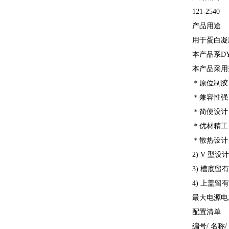
121-2540
产品用途
用于蛋白凝
本产品系DY
本产品采用
＊原位制胶
＊兼容性强
＊简便设计
＊优材精工
＊散热设计
2) V 
3) 槽底
4) 上盖
最大电源电
配置清单
编号/ 名称