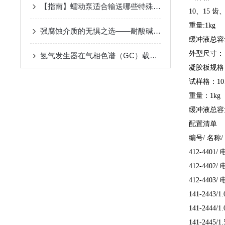
【指南】蠕动泵适合输送哪些特殊介质？
10、15 齿
重量:1kg
强腐蚀介质的无惧之选——耐酸碱蠕动泵原理与化工流体传输应用
缓冲液总容量
外型尺寸
：
氢气发生器在气相色谱（GC）载气与检测器气源中的核心作用
凝胶板规格：
试样格：10
重量：1kg
缓冲液总容量
配置清单
编号/ 名称
412-4401
412-4402
412-4403
141-2443/
141-2444/
141-2445/