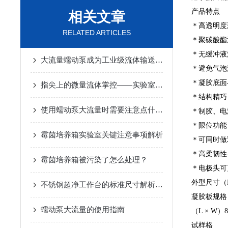
产品特点
相关文章
＊高透明度
RELATED ARTICLES
＊聚碳酸酯
＊无缓冲液
大流量蠕动泵成为工业级流体输送的*动力
＊避免气泡
＊凝胶底面
指尖上的微量流体掌控——实验室蠕动泵原理与生化分析前处理应用
＊结构精巧
使用蠕动泵大流量时需要注意点什么？
＊制胶、电
＊限位功能
霉菌培养箱实验室关键注意事项解析
＊可同时做
＊高柔韧性
霉菌培养箱被污染了怎么处理？
＊电极头可
外型尺寸（L ×
不锈钢超净工作台的标准尺寸解析与应用
凝胶板规格
蠕动泵大流量的使用指南
（L × W）83
试样格