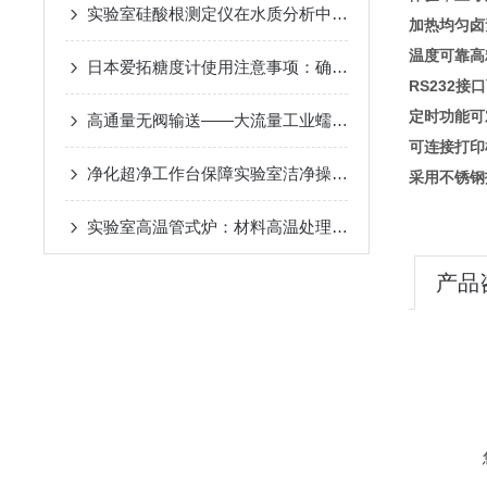
实验室硅酸根测定仪在水质分析中的应用
加热均匀卤
温度可靠高
日本爱拓糖度计使用注意事项：确保准确测量糖度的关键
RS232
定时功能可
高通量无阀输送——大流量工业蠕动泵的容积挤压原理与化工环保加药应用
可连接打印
净化超净工作台保障实验室洁净操作的无菌环境
采用不锈钢
实验室高温管式炉：材料高温处理的精密熔炉​
产品