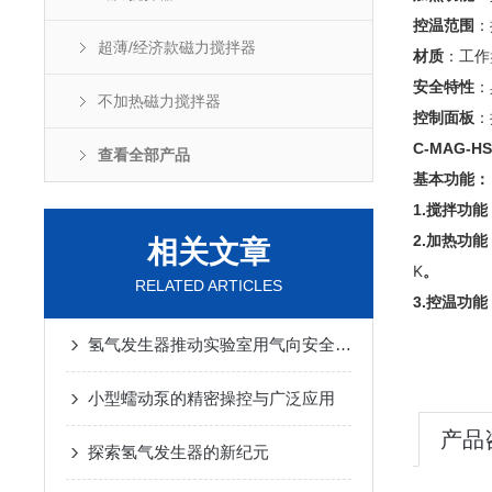
‌
控温范围
超薄/经济款磁力搅拌器
‌：工
材质
‌
安全特性
不加热磁力搅拌器
‌
控制面板
C-MAG
查看全部产品
基本功能：
1.搅拌功能
2.加热功能
相关文章
K‌
。
RELATED ARTICLES
3.控温功能
氢气发生器推动实验室用气向安全化发展
小型蠕动泵的精密操控与广泛应用
产品
探索氢气发生器的新纪元