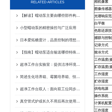
相机像素
RELATED ARTICLES
图像传感器
【解读】蠕动泵主要由哪些部件构成？
光谱响应范
白平衡
小型蠕动泵的精密操控与广泛应用
色彩还原技
捕获与控制A
日本爱拓糖度计，品质控制的理想之选
记录方式
【指南】蠕动泵适合输送哪些特殊介质？
致冷方式
工作温度(
超净工作台实验室：提供洁净环境的高效科研平台
贮存温度(
工作湿度
简述生化培养箱、霉菌培养箱、恒温恒湿培养箱的区别
贮存湿度
超净工作台双人：面向双工位同步操作的ISO 5级局部洁净设备
供电电源
操作系统
真空管式炉或长久不用后再次使用的注意事项与方法
计算机配置
工作湿度