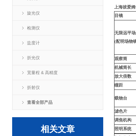
上海彼爱姆
旋光仪
目镜
检测仪
无限远平场
(配明场物镜
盐度计
折光仪
观察筒
机械筒长
宽量程 & 高精度
放大倍数
瞳距
折射仪
载物台
查看全部产品
滤色片
调
焦机构
相关文章
照明系统