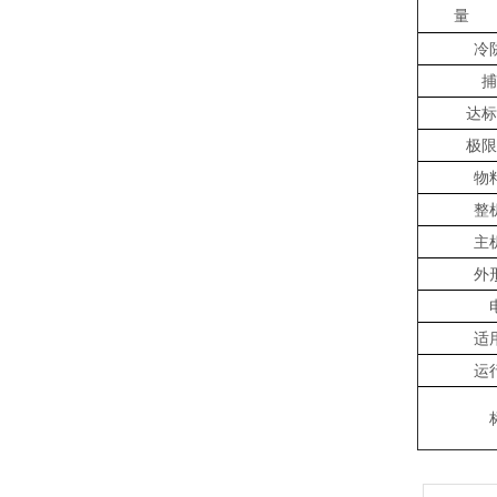
量
冷
捕
达标
极限
物
整
主
外
适
运