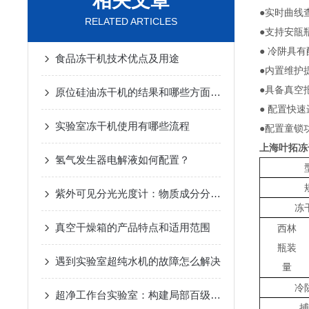
相关文章
●实时曲线
RELATED ARTICLES
●支持安瓿
● 冷阱具
食品冻干机技术优点及用途
●内置维护
●具备真空
原位硅油冻干机的结果和哪些方面有关
● 配置快
实验室冻干机使用有哪些流程
●配置童锁
上海叶拓冻
氢气发生器电解液如何配置？
紫外可见分光光度计：物质成分分析的光谱解码器
冻
真空干燥箱的产品特点和适用范围
西林
瓶装
遇到实验室超纯水机的故障怎么解决
量
冷
超净工作台实验室：构建局部百级无菌操作环境的专业实验空间
捕