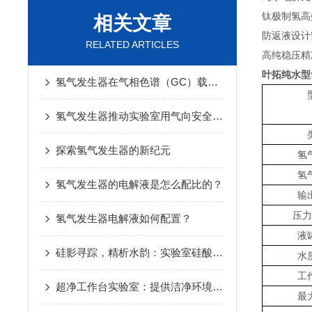
钛极制氢高
相关文章
防返液设计
RELATED ARTICLES
高纯稳压精
叶拓纯水型
氢气发生器在气相色谱（GC）载气与检测器气源中的核心作用
氢气发生器推动实验室用气向安全化发展
探索氢气发生器的新纪元
氢
氢
氢气发生器的电解液是怎么配比的？
输
压力
氢气发生器电解液如何配置？
液
硅影寻踪，精析水韵：实验室硅酸根测定仪的创新之路
水
工
超净工作台实验室：提供洁净环境的高效科研平台
最