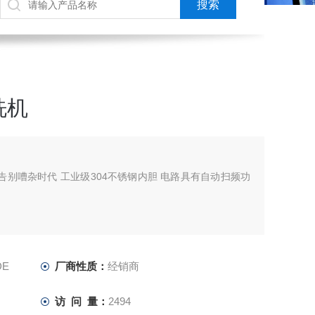
洗机
降噪设计 告别嘈杂时代 工业级304不锈钢内胆 电路具有自动扫频功
DE
厂商性质：
经销商
访 问 量：
2494