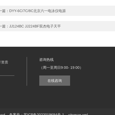
一篇：
DYY-6C/7C/8C北京六一电泳仪电源
一篇：
JJ124BC JJ224BF双杰电子天平
咨询热线
誉资质
（周一至周日9:00- 19:00）
在线咨询
erved
备案号：苏ICP备2022019694号-1
sitemap.xml