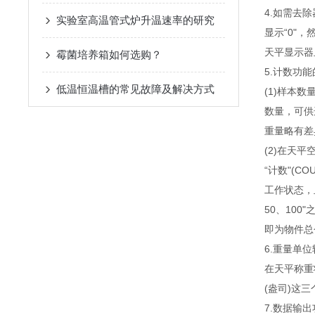
4.如需去
实验室高温管式炉升温速率的研究
显示“0"
天平显示器皿
霉菌培养箱如何选购？
5.计数功
低温恒温槽的常见故障及解决方式
(1)样本
数量，可供选
重量略有差
(2)在天
“计数"(C
工作状态，
50、10
即为物件总
6.重量单位
在天平称重状态
(盎司)这
7.数据输出