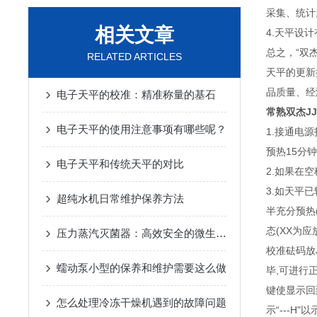
采集、统计
相关文章
4.天平设
总之，“双
RELATED ARTICLES
天平的更新
品质量、经
电子天平的校准：精准称量的基石
常熟双杰J
电子天平的使用注意事项有哪些呢？
1.接通电源打
预热15分
电子天平和传统天平的对比
2.如果在空
3.如天平
超纯水机日常维护保养方法
半充分预热(
态(XX为应
压力蒸汽灭菌器：高效安全的微生物灭菌工具
校准砝码放
蠕动泵小型的保养和维护需要这么做
毕,可进行正
键使显示回
怎么处理冷冻干燥机遇到的故障问题
示“---H"