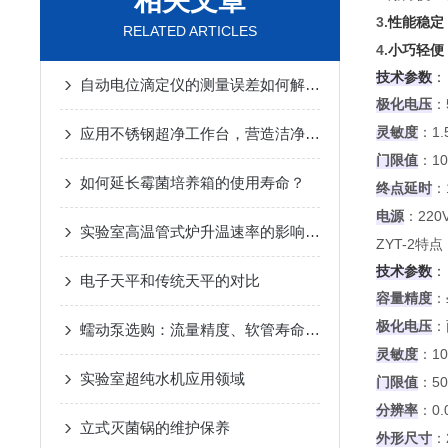
相关文章
3.
性能稳定
RELATED ARTICLES
4.
小巧轻便
技术参数
‌：
自动电位滴定仪的测量误差如何解决？
极化电压
‌
灵敏度
‌：1
应用不锈钢超净工作台，营造洁净环境
门限值
‌：1
如何延长霉菌培养箱的使用寿命？
终点延时
‌：
电源
‌：220V
实验室高温管式炉升温速率的影响因素与优化策略
ZYT-2特点
技术参数
‌：
电子天平和传统天平的对比
容量精度
‌：
极化电压
‌
蠕动泵选购：流量精度、软管寿命的关键考量
灵敏度
‌：1
实验室超纯水机应用领域
门限值
‌：5
分辨率
‌：0.
立式灭菌锅的维护保养
外形尺寸
‌