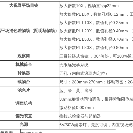
大视野平场目镜
放大倍数10X，视场直径φ22mm
放大倍数PL L5X，数值孔径0.12mm，
放大倍数PL L10X，数值孔径0.25mm
远平场消色差物镜（配明场物镜）
放大倍数PL L20X，数值孔径0.40mm
放大倍数PL L50X，数值孔径0.70mm
放大倍数PL L80X，数值孔径0.80mm，
观察筒
三目铰链式筒镜 ，30°倾斜，可100%
机械筒长
无限远光学系统
转换器
五孔（内向式滚珠内定位）
载物台
尺寸：280mm×270mm；移动范围：204
滤色片
蓝、绿、黄、磨砂
30mm粗微动同轴调焦，带锁紧和限位
调焦机构
微动格值0.007mm
偏光装置
推拉式检偏器与起偏器
光源
6V/30W卤素灯，亮度可调，内置视场