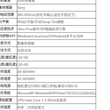
相机像素
2000W像素
像传感器
Sony
谱响应范围
380-650nm(有红外截止滤光片情况下)
白平衡
ROI白平衡/手动Temp-Tint调整
彩还原技术
Ultra-Fine硬件ISP视频处理引擎
与控制API
Windows/Linux/macOS/Android多平台SDK
记录方式
图像和视频
致冷方式
自然冷却
度(摄氏度)
-10~50
度(摄氏度)
-20~60
工作湿度
30~80%RH
贮存湿度
10~60%RH
供电电源
相机通过USB3.0接口供电(兼容USB2.0)
操作系统
MicrosoftR WindowsRXP/Vista/7/8/10/11(32&64位)
算机配置
CPU:Intel Core 2 2.8GHz或更高
工作湿度
内存：2GB或更大