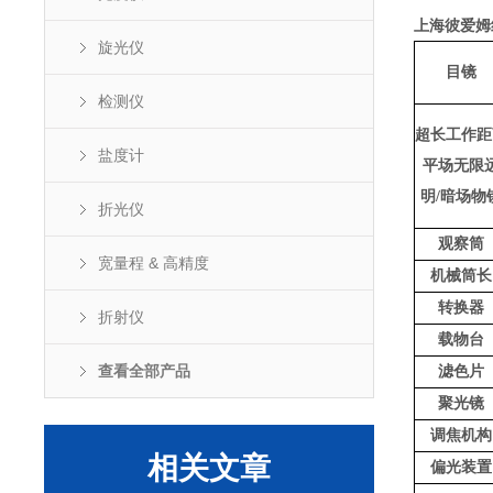
上海彼爱姆
旋光仪
目镜
检测仪
超长工作距
盐度计
平场无限
明/暗场物
折光仪
观察筒
宽量程 & 高精度
机械筒长
转换器
折射仪
载物台
查看全部产品
滤色片
聚光镜
调焦机构
相关文章
偏光装置