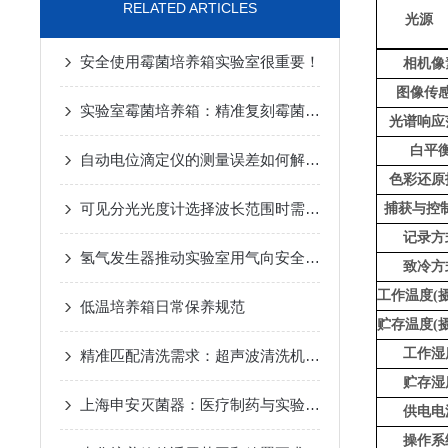
RELATED ARTICLES
光源
安全使用霉菌培养箱实验室很重要！
相机像
图像传
实验室霉菌培养箱：精准复刻霉菌生长环境，赋能微生物研究新突破
光谱响应
白平
自动电位滴定仪的测量误差如何解决？
色彩还原
可见分光光度计选择波长范围时需要考虑以下几个因素
捕获与控制
记录方
氢气发生器推动实验室用气向安全化发展
致冷方
工作温度(
低温培养箱日常保养规范
贮存温度(
工作湿
精准匹配清洗需求：超声波清洗机采购核心指标指南
贮存湿
上海申安灭菌器：医疗制药与实验室的无菌底线守护
供电电
操作系