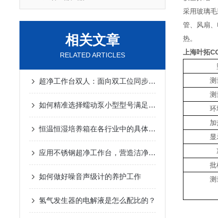
采用玻璃毛
管、风扇、
相关文章
热。
上海叶拓C
RELATED ARTICLES
测
超净工作台双人：面向双工位同步操作的ISO 5级局部洁净设备
测
如何精准选择蠕动泵小型型号满足实验与生产需求
环
加
恒温恒湿培养箱在各行业中的具体应用
显
应用不锈钢超净工作台，营造洁净环境
批
如何做好噪音声级计的养护工作
测
氢气发生器的电解液是怎么配比的？