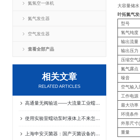
氮氢空一体机
大容量储水
叶拓氮气发
氮气发生器
型号
氢气纯度
空气发生器
输出流量
查看全部产品
输出压力
压缩空气
氮气露点
相关文章
噪音
RELATED ARTICLES
空气输入
工作电源
高通量无阀输送——大流量工业蠕动泵的容积挤压原理与化工环保加药应用
最大功率
环境条件
使用实验室蠕动泵时液体上不来怎么办？
外形尺寸(L
重量
上海申安灭菌器：国产灭菌设备的可靠守护者