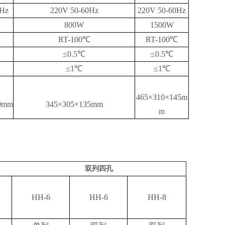
0Hz
220V 50-60Hz
220V 50-60Hz
800W
1500W
℃
RT-100℃
RT-100℃
≤0.5℃
≤0.5℃
≤1℃
≤1℃
465×310×145m
0mm
345×305×135mm
m
双列四孔
HH-6
HH-6
HH-8