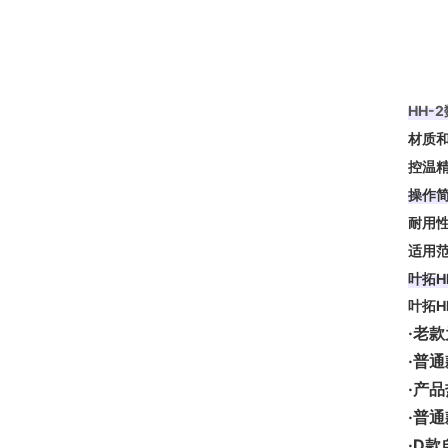
HH-
材质
控温
操作
耐用
适用
叶拓H
叶拓H
·老
·普
·产
·普
·D