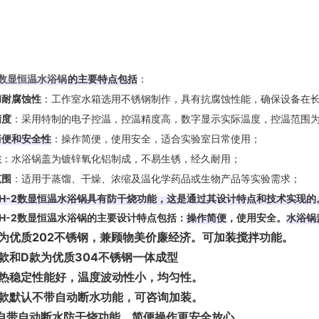
2数显恒温水浴
锅
的主要特点包括
‌：
和耐腐蚀性
‌：工作室水箱选用不锈钢制作，具有抗腐蚀性能，确保设备在长
精度
‌：采用特制的电子控温，控温精度高，数字显示实际温度，控温范围为RT
简便和安全性
‌：操作简便，使用安全，适合实验室日常使用；‌
性
‌：水浴锅盖为镀锌氧化铝制成，不易生锈，经久耐用；‌
范围
‌：适用于蒸馏、干燥、浓缩及温化学药品或生物产品等实验需求；
H-2数显恒温水浴锅
具有防干烧功能，这是通过其设计特点和技术实现的
H-2数显恒温水浴锅的主要设计特点包括：
操作简便
‌，使用安全。
水浴锅
款为优质202不锈钢，兼顾物美价廉经济。可加装搅拌功能。
通款和D款为优质304不锈钢一体成型
品热稳定性能好，温度波动性小，均匀性。
通款默认不带自动断水功能，可咨询加装。
款自带自动断水防干烧功能。简便操作更安全放心。