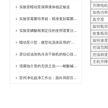
升降电机
实验室蠕动泵保障液体稳定输送
加热功率
实验室霉菌培养箱：精准复刻霉菌生长环境，赋能微生物研究新突破
真空度
旋转瓶容
实验室磷酸根测定仪的使用需要注意些什么？
收集瓶容
旋转速度
蠕动泵小型：微型化流体应用的“灵动心脏”
控温范围
原位硅油加热冷冻干燥机的核心技术优势
控温精度
主机升降
强腐蚀介质的无惧之选——耐酸碱蠕动泵原理与化工流体传输应用
苏州净化超净工作台：面向局部百级洁净的通用型单向流空气净化设备