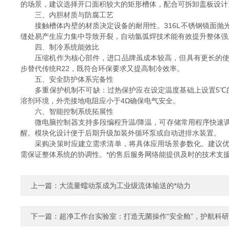
的场景，建议选择开口面积较大的矩形槽体，配合可拆卸盖板设计
三、内胆材质与防腐工艺
接触槽体内壁的材质决定设备的耐用性。316L不锈钢镜面抛
缝处易产生应力集中导致开裂，自动氩弧焊技术能有效提升整体强
四、制冷系统能效比
压缩机作为核心部件，进口品牌虽成本较高，但具有更长的使用寿
步替代传统R22，既符合环保要求又提高制冷效率。
五、安全防护体系完备性
多重保护机制不可缺：过热保护应在设定温度基础上设置5℃的
溶剂环境，外壳接地电阻应小于4Ω确保电气安全。
六、智能控制系统拓展性
微电脑控制器支持多段编程升温/降温，可存储常用程序快速调用
醒。模块化设计便于后期升级加装外循环泵或自动进排水装置。
采购决策时应建立需求清单，将具体应用场景参数化。建议优先选
需保证整体系统的协调性。*的售后服务网络能提供及时的技术支
上一篇：
大流量蠕动泵成为工业级流体输送的*动力
下一篇：
超净工作台实验室：打造无菌操作“安全舱”，护航科研