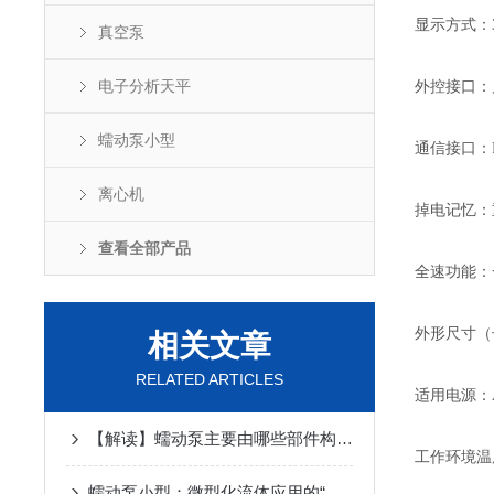
显示方式：
真空泵
电子分析天平
外控接口：启
蠕动泵小型
通信接口：R
离心机
掉电记忆：
查看全部产品
全速功能：
外形尺寸（长×
相关文章
RELATED ARTICLES
适用电源：AC
【解读】蠕动泵主要由哪些部件构成？
工作环境温度
蠕动泵小型：微型化流体应用的“灵动心脏”