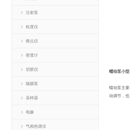
注射泵
粒度仪
熔点仪
密度计
切胶仪
蠕动泵小型
隔膜泵
蠕动泵主要在
动调节，也
采样器
电极
气相色谱仪