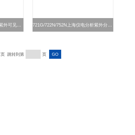
L5 L5S L6 L6S上海仪电分析紫外可见分光光度计
721G/722N/752N上海仪电分析紫外分光光度计
 末页 跳转到第
页