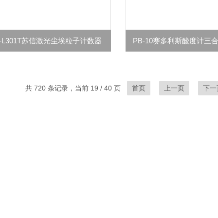
X-L301T苏信激光尘埃粒子计数器
PB-10赛多利斯酸度计三
共 720 条记录，当前 19 / 40 页
首页
上一页
下一