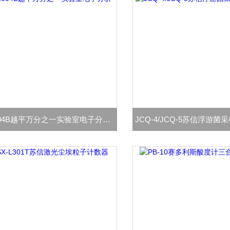
FA1004B越平万分之一实验室电子分析天平
JCQ-4/JCQ-5苏信浮游