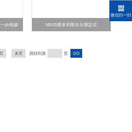
电话
微信扫一扫
合一ph电极
MA35赛多利斯水分测定仪
页
末页
跳转到第
页