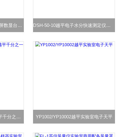
DDS-11A/DDS-307越平液晶屏数显台式电导率仪
DSH-50-10越平电子水分快速测定仪卤素水份仪
JA1003/1203/2003/5003B越平千分之一电子天平
YP1002/YP10002越平实验室电子天平