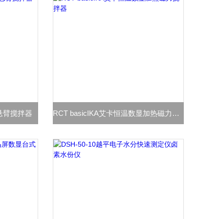
数显悬臂搅拌器
RCT basicIKA艾卡恒温数显加热磁力搅拌器