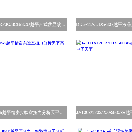
PHS-25/3C/3CB/3CU越平台式数显酸度计
JN-B-5越平精密实验室扭力分析天平高精度